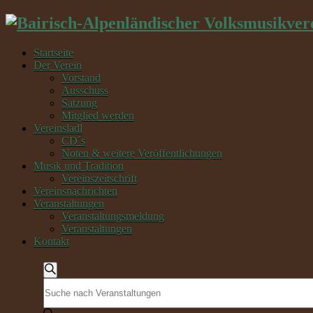
Startseite
Der Verein
Vorstand
Ausschuss
Satzung
Mitglied werden
Vereinsladl
CD´s
Noten & weitere Veröffentlichungen
Musik und Tradition
Vereinszeitschrift
Vereinsnachrichten
Veranstaltungen
Veranstaltungsmeldung
Veranstaltungen
Kontakt
Veranstaltungen
Suche
Bitte
Suche
Schlüsselwort
und
eingeben.