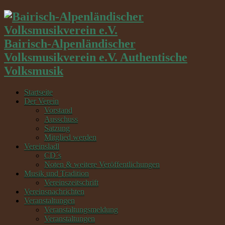
Bairisch-Alpenländischer
Volksmusikverein e.V. Authentische
Volksmusik
Startseite
Der Verein
Vorstand
Ausschuss
Satzung
Mitglied werden
Vereinsladl
CD´s
Noten & weitere Veröffentlichungen
Musik und Tradition
Vereinszeitschrift
Vereinsnachrichten
Veranstaltungen
Veranstaltungsmeldung
Veranstaltungen