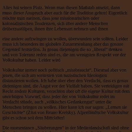
Alles hat seinen Platz. Wenn man diesen Maßstab ansetzt, dann
muss dieser Anspruch aber auch für die Tradition gelten! Eigentlich
möchte man meinen, dass jene missionarischen oder
kolonialistischen Tendenzen, sich über andere Menschen
drüberzustülpen, ihnen ihre Lebensart nehmen und ihnen
eine andere aufzwingen zu wollen, überwunden sein sollten. Leider
muss ich besonders im globalen Zusammenhang aber das genaue
Gegenteil feststellen. Ja genau diejenigen die so „liberal“ denken
und von Toleranz reden sind es, die am wenigsten Respekt vor der
Volkskultur haben. Leider wird
Volkskultur immer noch politisch „missbraucht“. Diesmal aber von
jenen, die sich am weitesten von nazistischen Ideologien
distanzieren wollen. Ich habe aber eher den Verdacht, dass es genau
diejenigen sind, die Angst vor der Vielfalt haben. Sie verteidigen mit
Recht andere Kulturen, verachten aber oft die eigene Kultur mit dem
unrichtigen Vorwurf, dass jeder der von Volkskultur redet im
Verdacht stünde, auch „völkisches Gedankengut“ unter die
Menschen bringen zu wollen. Hier kann ich nur sagen: „Lernen sie
Geschichte“ (Zitat von Bruno Kreisky). Alpenländische Volkskultur
gibt es schon seit dem Mittelalter!
Die momentanen „Säuberungen“ in der Medienlandschaft sind ohne