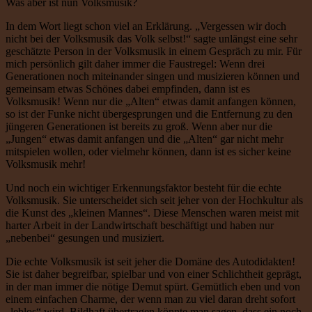
Was aber ist nun Volksmusik?
In dem Wort liegt schon viel an Erklärung. „Vergessen wir doch
nicht bei der Volksmusik das Volk selbst!“ sagte unlängst eine sehr
geschätzte Person in der Volksmusik in einem Gespräch zu mir. Für
mich persönlich gilt daher immer die Faustregel: Wenn drei
Generationen noch miteinander singen und musizieren können und
gemeinsam etwas Schönes dabei empfinden, dann ist es
Volksmusik! Wenn nur die „Alten“ etwas damit anfangen können,
so ist der Funke nicht übergesprungen und die Entfernung zu den
jüngeren Generationen ist bereits zu groß. Wenn aber nur die
„Jungen“ etwas damit anfangen und die „Alten“ gar nicht mehr
mitspielen wollen, oder vielmehr können, dann ist es sicher keine
Volksmusik mehr!
Und noch ein wichtiger Erkennungsfaktor besteht für die echte
Volksmusik. Sie unterscheidet sich seit jeher von der Hochkultur als
die Kunst des „kleinen Mannes“. Diese Menschen waren meist mit
harter Arbeit in der Landwirtschaft beschäftigt und haben nur
„nebenbei“ gesungen und musiziert.
Die echte Volksmusik ist seit jeher die Domäne des Autodidakten!
Sie ist daher begreifbar, spielbar und von einer Schlichtheit geprägt,
in der man immer die nötige Demut spürt. Gemütlich eben und von
einem einfachen Charme, der wenn man zu viel daran dreht sofort
„leblos“ wird. Bildhaft übertragen könnte man sagen, dass ein noch