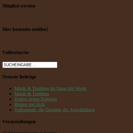
Mitglied werden
Hier kostenlos melden!
Volltextsuche
Neueste Beiträge
Musik & Tradition im Sinne der Worte
Musik & Tradition
Zeitlos gegen Zeitgeist
Heizen mit Holz
Volksmusik, die Domäne der Autodidakten
Veranstaltungen