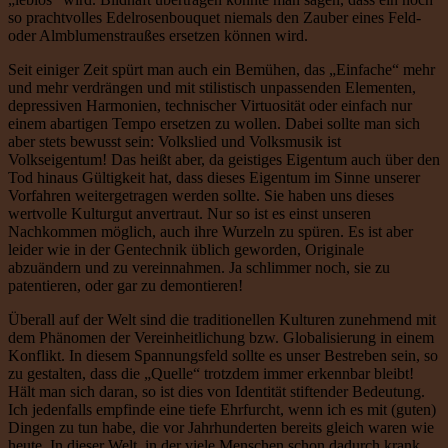
so prachtvolles Edelrosenbouquet niemals den Zauber eines Feld-
oder Almblumenstraußes ersetzen können wird.
Seit einiger Zeit spürt man auch ein Bemühen, das „Einfache“ mehr
und mehr verdrängen und mit stilistisch unpassenden Elementen,
depressiven Harmonien, technischer Virtuosität oder einfach nur
einem abartigen Tempo ersetzen zu wollen. Dabei sollte man sich
aber stets bewusst sein: Volkslied und Volksmusik ist
Volkseigentum! Das heißt aber, da geistiges Eigentum auch über den
Tod hinaus Gültigkeit hat, dass dieses Eigentum im Sinne unserer
Vorfahren weitergetragen werden sollte. Sie haben uns dieses
wertvolle Kulturgut anvertraut. Nur so ist es einst unseren
Nachkommen möglich, auch ihre Wurzeln zu spüren. Es ist aber
leider wie in der Gentechnik üblich geworden, Originale
abzuändern und zu vereinnahmen. Ja schlimmer noch, sie zu
patentieren, oder gar zu demontieren!
Überall auf der Welt sind die traditionellen Kulturen zunehmend mit
dem Phänomen der Vereinheitlichung bzw. Globalisierung in einem
Konflikt. In diesem Spannungsfeld sollte es unser Bestreben sein, so
zu gestalten, dass die „Quelle“ trotzdem immer erkennbar bleibt!
Hält man sich daran, so ist dies von Identität stiftender Bedeutung.
Ich jedenfalls empfinde eine tiefe Ehrfurcht, wenn ich es mit (guten)
Dingen zu tun habe, die vor Jahrhunderten bereits gleich waren wie
heute. In dieser Welt, in der viele Menschen schon dadurch krank