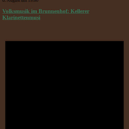
6. August um 19:00
Volksmusik im Brunnenhof: Kellerer
Klarinettenmusi