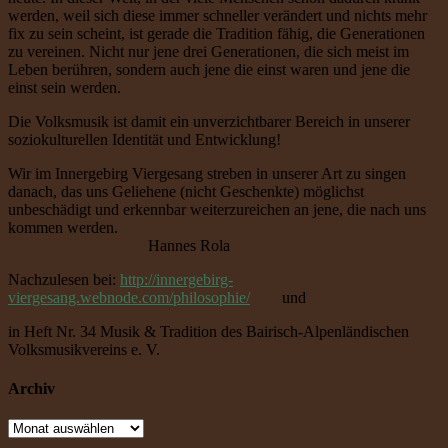
werden, weil sich diese immer schneller verändert und nichts mehr
fix zu sein scheint, ist gerade die Tradition fähig, die Generationen
zu vereinen. Nicht nur jene drei Generationen, die sich meist im
Leben berühren, sondern auch jene die einst waren und jene die
einst sein werden.
Die Volksmusik ist damit ein unverzichtbarer Bereich in unserer
soziokulturellen Identität und Entwicklung!
Wir im Innergebirg Viergesang streben in unserer Art zu singen
danach, das uns Geliehene (nicht Geschenkte) möglichst
unbeschädigt und erkennbar weiterzureichen an jene, die nach uns
kommen werden.
Hannes Rola
Nachzulesen bei:
http://innergebirg-
viergesang.webnode.com/philosophie/
und
in Heft Nr. 34 Musik & Tradition des Bairisch-Alpenländischen
Volksmusikvereins e. V.
Archiv