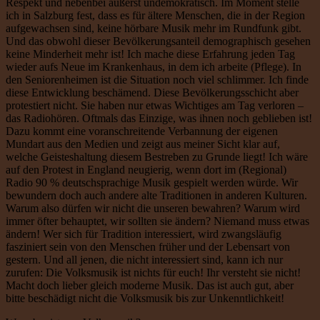
Respekt und nebenbei äußerst undemokratisch. Im Moment stelle
ich in Salzburg fest, dass es für ältere Menschen, die in der Region
aufgewachsen sind, keine hörbare Musik mehr im Rundfunk gibt.
Und das obwohl dieser Bevölkerungsanteil demographisch gesehen
keine Minderheit mehr ist! Ich mache diese Erfahrung jeden Tag
wieder aufs Neue im Krankenhaus, in dem ich arbeite (Pflege). In
den Seniorenheimen ist die Situation noch viel schlimmer. Ich finde
diese Entwicklung beschämend. Diese Bevölkerungsschicht aber
protestiert nicht. Sie haben nur etwas Wichtiges am Tag verloren –
das Radiohören. Oftmals das Einzige, was ihnen noch geblieben ist!
Dazu kommt eine voranschreitende Verbannung der eigenen
Mundart aus den Medien und zeigt aus meiner Sicht klar auf,
welche Geisteshaltung diesem Bestreben zu Grunde liegt! Ich wäre
auf den Protest in England neugierig, wenn dort im (Regional)
Radio 90 % deutschsprachige Musik gespielt werden würde. Wir
bewundern doch auch andere alte Traditionen in anderen Kulturen.
Warum also dürfen wir nicht die unseren bewahren? Warum wird
immer öfter behauptet, wir sollten sie ändern? Niemand muss etwas
ändern! Wer sich für Tradition interessiert, wird zwangsläufig
fasziniert sein von den Menschen früher und der Lebensart von
gestern. Und all jenen, die nicht interessiert sind, kann ich nur
zurufen: Die Volksmusik ist nichts für euch! Ihr versteht sie nicht!
Macht doch lieber gleich moderne Musik. Das ist auch gut, aber
bitte beschädigt nicht die Volksmusik bis zur Unkenntlichkeit!