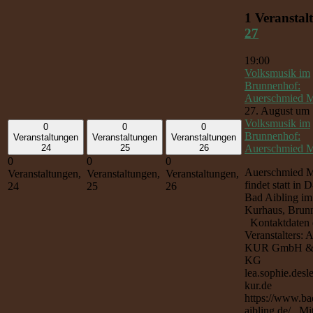
1 Veranstal
27
19:00
Volksmusik im
Brunnenhof:
Auerschmied M
27. August um 
Volksmusik im
0
0
0
Brunnenhof:
Veranstaltungen
Veranstaltungen
Veranstaltungen
Auerschmied M
24
25
26
0
0
0
Auerschmied M
Veranstaltungen,
Veranstaltungen,
Veranstaltungen,
findet statt in
24
25
26
Bad Aibling im
Kurhaus, Brun
Kontaktdaten 
Veranstalters: 
KUR GmbH &
KG
lea.sophie.desl
kur.de
https://www.ba
aibling.de/ Mi