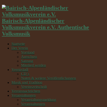
Bairisch-Alpenländischer
Volksmusikverein e.V. Authentische
Volksmusik
Startseite
Der Verein
Vorstand
Ausschuss
Satzung
Mitglied werden
Vereinsladl
CD´s
Noten & weitere Veröffentlichungen
Musik und Tradition
Vereinszeitschrift
Vereinsnachrichten
Veranstaltungen
Veranstaltungsmeldung
Veranstaltungen