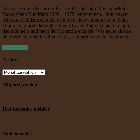
Dieser Text wurde aus der Festschrift: „50 Jahre Volksmusik im
Bayerischen Rundfunk 1928 – 1978“ entnommen. „Seit langem
geht das Rad der Zeit nicht mehr den altgewohnten Gang. Seine
Umdrehung beschleunigt sich von Tag zu Tag mit einem Tempo,
das sich mehr und mehr der Kontrolle entzieht. Was heute als neu,
überraschend oder bestürzend gilt, ist morgen veraltet, kaum der ...
Mehr lesen »
Archiv
Mitglied werden
Hier kostenlos melden!
Volltextsuche