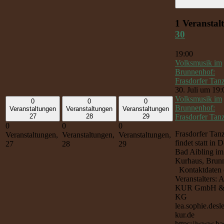
1 Veranstal
30
19:00
Volksmusik im
Brunnenhof:
Frasdorfer Tan
30. Juli um 19:
Volksmusik im
0
0
0
Brunnenhof:
Veranstaltungen
Veranstaltungen
Veranstaltungen
Frasdorfer Tan
27
28
29
0
0
0
Frasdorfer Tan
Veranstaltungen,
Veranstaltungen,
Veranstaltungen,
findet statt in
27
28
29
Bad Aibling im
Kurhaus, Brun
Kontaktdaten 
Veranstalters: 
KUR GmbH &
KG
lea.sophie.desl
kur.de
https://www.ba