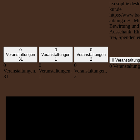
lea.sophie.desl
kur.de
https://www.ba
aibling.de/ Mi
Bewirtung und
Ausschank. Eint
frei, Spenden e
0
0
0
Veranstaltungen
Veranstaltungen
Veranstaltungen
31
1
2
0 Veranstaltun
0
0
0
0 Veranstaltun
Veranstaltungen,
Veranstaltungen,
Veranstaltungen,
31
1
2