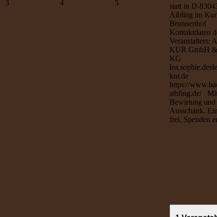
3
4
5
statt in D-830
Aibling im Kur
Brunnenhof
Kontaktdaten d
Veranstalters: 
KUR GmbH &
KG
lea.sophie.desl
kur.de
https://www.ba
aibling.de/ Mi
Bewirtung und
Ausschank. Eint
frei, Spenden e