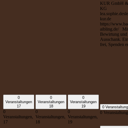
KUR GmbH &
KG
lea.sophie.desl
kur.de
https://www.ba
aibling.de/ Mi
Bewirtung und
Ausschank. Eint
frei, Spenden e
0
0
0
Veranstaltungen
Veranstaltungen
Veranstaltungen
17
18
19
0 Veranstaltun
0
0
0
0 Veranstaltun
Veranstaltungen,
Veranstaltungen,
Veranstaltungen,
17
18
19