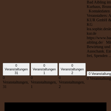
Bad Aibling im
Kurhaus, Brun
Kontaktdaten 
Veranstalters: 
KUR GmbH &
KG
lea.sophie.desl
kur.de
https://www.ba
aibling.de/ Mi
Bewirtung und
Ausschank. Eint
frei, Spenden ..
0
0
0
Veranstaltungen
Veranstaltungen
Veranstaltungen
31
1
2
0 Veranstaltun
0
0
0
0 Veranstaltun
Veranstaltungen,
Veranstaltungen,
Veranstaltungen,
31
1
2