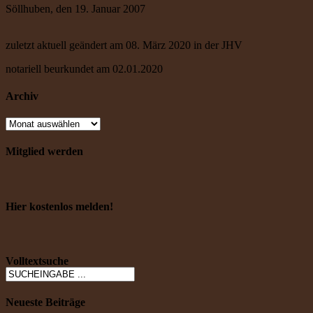
Söllhuben, den 19. Januar 2007
zuletzt aktuell geändert am 08. März 2020 in der JHV
notariell beurkundet am 02.01.2020
Archiv
Mitglied werden
Hier kostenlos melden!
Volltextsuche
Neueste Beiträge