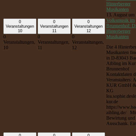
Hinterberger
Musikanten
13. August um 
Volksmusik im
0
0
0
Brunnenhof: Di
Veranstaltungen
Veranstaltungen
Veranstaltungen
Hinterberger
10
11
12
Musikanten
0
0
0
Veranstaltungen,
Veranstaltungen,
Veranstaltungen,
Die 4 Hinterbe
10
11
12
Musikanten find
in D-83043 Ba
Aibling im Kur
Brunnenhof
Kontaktdaten d
Veranstalters: 
KUR GmbH &
KG
lea.sophie.desl
kur.de
https://www.ba
aibling.de/ Mi
Bewirtung und
Ausschank. Eintr
0
0
0