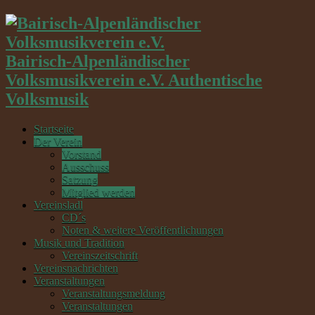
Bairisch-Alpenländischer
Volksmusikverein e.V. Authentische
Volksmusik
Startseite
Der Verein
Vorstand
Ausschuss
Satzung
Mitglied werden
Vereinsladl
CD´s
Noten & weitere Veröffentlichungen
Musik und Tradition
Vereinszeitschrift
Vereinsnachrichten
Veranstaltungen
Veranstaltungsmeldung
Veranstaltungen