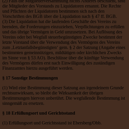
(2) Falls die Mitgliederversammlung nichts Anderes beschließt, sind
die Mitglieder des Vorstands zu Liquidatoren ernannt. Die Rechte
und Pflichten der Liquidatoren bestimmen sich nach den
Vorschriften des BGB über die Liquidation nach § 47 ff. BGB.
(3) Die Liquidation hat die laufenden Geschäfte des Vereins zu
beenden, die Forderungen einzuziehen, Verpflichtungen zu erfüllen
und das übrige Vermögen in Geld umzusetzen. Bei Auflösung des
Vereins oder bei Wegfall steuerbegünstigten Zwecke bestimmt der
letzte Vorstand über die Verwendung des Vermögens des Vereins
zum ‚Letztanfallsbegünstigten‘ gem. § 2 der Satzung (Angabe eines
bestimmten gemeinnützigen, mildtätigen oder kirchlichen Zwecks
im Sinne von § 53 AO). Beschlüsse über die künftige Verwendung
des Vermögens dürfen erst nach Einwilligung des zuständigen
Finanzamtes hierzu ausgeführt werden.
§ 17 Sonstige Bestimmungen
(1) Wird eine Bestimmung dieser Satzung aus irgendeinem Grunde
rechtsunwirksam, so bleibt die Wirksamkeit der übrigen
Bestimmungen hiervon unberührt. Die wegfallende Bestimmung ist
sinngemäß zu ersetzen.
§ 18 Erfüllungsort und Gerichtsstand
(1) Erfüllungsort und Gerichtsstand ist Ebersberg/Obb.