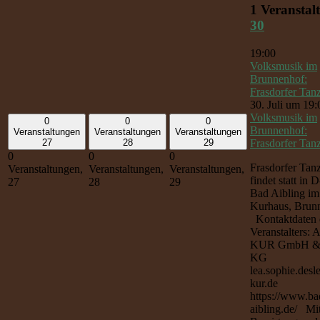
1 Veranstal
30
19:00
Volksmusik im
Brunnenhof:
Frasdorfer Tan
30. Juli um 19:
Volksmusik im
0
0
0
Brunnenhof:
Veranstaltungen
Veranstaltungen
Veranstaltungen
Frasdorfer Tan
27
28
29
0
0
0
Frasdorfer Tan
Veranstaltungen,
Veranstaltungen,
Veranstaltungen,
findet statt in
27
28
29
Bad Aibling im
Kurhaus, Brun
Kontaktdaten 
Veranstalters: 
KUR GmbH &
KG
lea.sophie.desl
kur.de
https://www.ba
aibling.de/ Mi