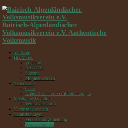
Bairisch-Alpenländischer
Volksmusikverein e.V. Authentische
Volksmusik
Startseite
Der Verein
Vorstand
Ausschuss
Satzung
Mitglied werden
Vereinsladl
CD´s
Noten & weitere Veröffentlichungen
Musik und Tradition
Vereinszeitschrift
Vereinsnachrichten
Veranstaltungen
Veranstaltungsmeldung
Veranstaltungen