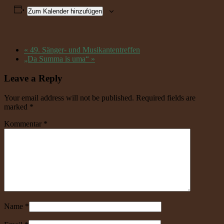
Zum Kalender hinzufügen
«
49. Sänger- und Musikantentreffen
„Da Summa is uma“
»
Leave a Reply
Your email address will not be published. Required fields are
marked
*
Kommentar
*
Name
*