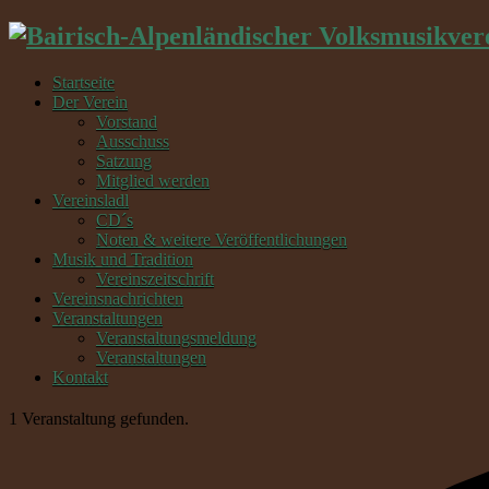
Startseite
Der Verein
Vorstand
Ausschuss
Satzung
Mitglied werden
Vereinsladl
CD´s
Noten & weitere Veröffentlichungen
Musik und Tradition
Vereinszeitschrift
Vereinsnachrichten
Veranstaltungen
Veranstaltungsmeldung
Veranstaltungen
Kontakt
1 Veranstaltung gefunden.