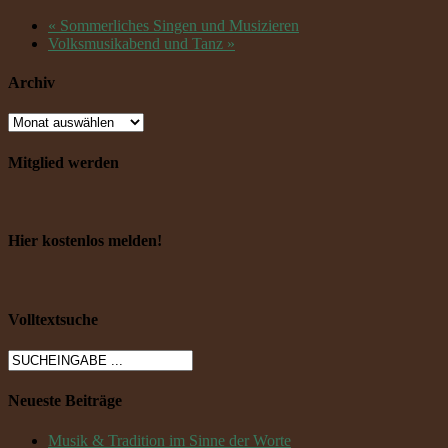
«
Sommerliches Singen und Musizieren
Volksmusikabend und Tanz
»
Archiv
Mitglied werden
Hier kostenlos melden!
Volltextsuche
Neueste Beiträge
Musik & Tradition im Sinne der Worte