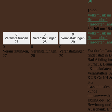
30
19:00
Volksmusik im
Brunnenhof:
Frasdorfer Tan
30. Juli um 19:
Volksmusik im
0
0
0
Brunnenhof:
Veranstaltungen
Veranstaltungen
Veranstaltungen
Frasdorfer Tan
27
28
29
0
0
0
Frasdorfer Tan
Veranstaltungen,
Veranstaltungen,
Veranstaltungen,
findet statt in
27
28
29
Bad Aibling im
Kurhaus, Brun
Kontaktdaten 
Veranstalters: 
KUR GmbH &
KG
lea.sophie.desl
kur.de
https://www.ba
aibling.de/ Mi
Bewirtung und
Ausschank. Eint