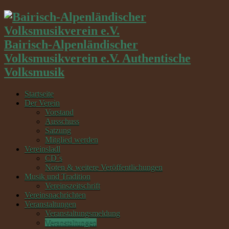
Bairisch-Alpenländischer
Volksmusikverein e.V. Authentische
Volksmusik
Startseite
Der Verein
Vorstand
Ausschuss
Satzung
Mitglied werden
Vereinsladl
CD´s
Noten & weitere Veröffentlichungen
Musik und Tradition
Vereinszeitschrift
Vereinsnachrichten
Veranstaltungen
Veranstaltungsmeldung
Veranstaltungen