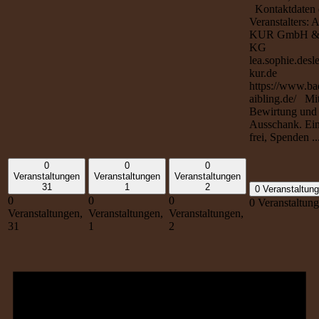
Kontaktdaten 
Veranstalters: 
KUR GmbH &
KG
lea.sophie.desl
kur.de
https://www.ba
aibling.de/ Mi
Bewirtung und
Ausschank. Eint
frei, Spenden ..
0
0
0
Veranstaltungen
Veranstaltungen
Veranstaltungen
31
1
2
0 Veranstaltun
0
0
0
0 Veranstaltun
Veranstaltungen,
Veranstaltungen,
Veranstaltungen,
31
1
2