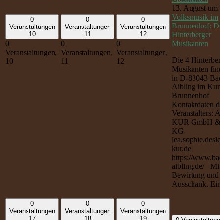
13. August um 
Volksmusik im
0
0
0
Brunnenhof: Di
Veranstaltungen
Veranstaltungen
Veranstaltungen
Hinterberger
10
11
12
Musikanten
0
0
0
Veranstaltungen,
Veranstaltungen,
Veranstaltungen,
Die 4 Hinterbe
10
11
12
Musikanten find
in D-83043 Ba
Aibling im Kur
Brunnenhof
Kontaktdaten d
Veranstalters: 
KUR GmbH &
KG
lea.sophie.desl
kur.de
https://www.ba
aibling.de/ Mi
Bewirtung und
Ausschank. Eintr
0
0
0
Veranstaltungen
Veranstaltungen
Veranstaltungen
17
18
19
0 Veranstaltun