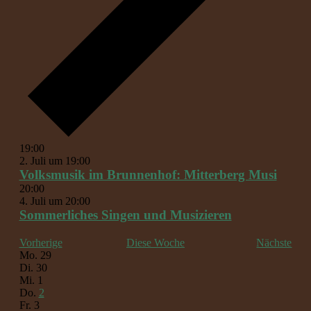
19:00
2. Juli um 19:00
Volksmusik im Brunnenhof: Mitterberg Musi
20:00
4. Juli um 20:00
Sommerliches Singen und Musizieren
Vorherige
Diese Woche
Nächste
Woche
Mo.
29
Di.
30
von
Mi.
1
Veranstaltungen
Do.
2
Fr.
3