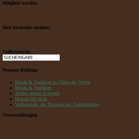
Mitglied werden
Hier kostenlos melden!
Volltextsuche
Neueste Beiträge
Musik & Tradition im Sinne der Worte
Musik & Tradition
Zeitlos gegen Zeitgeist
Heizen mit Holz
Volksmusik, die Domäne der Autodidakten
Veranstaltungen