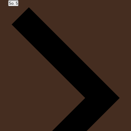
So.
5
Nächste
Woche