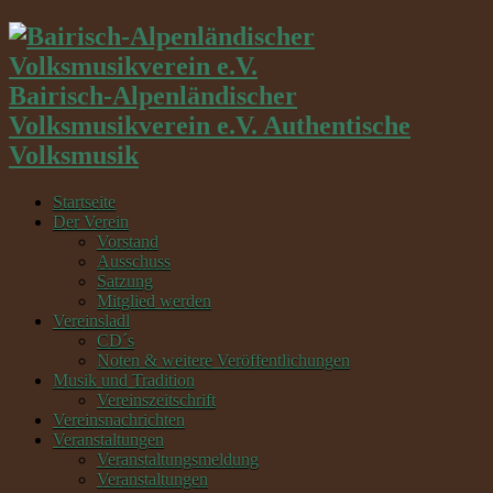
Bairisch-Alpenländischer
Volksmusikverein e.V. Authentische
Volksmusik
Startseite
Der Verein
Vorstand
Ausschuss
Satzung
Mitglied werden
Vereinsladl
CD´s
Noten & weitere Veröffentlichungen
Musik und Tradition
Vereinszeitschrift
Vereinsnachrichten
Veranstaltungen
Veranstaltungsmeldung
Veranstaltungen