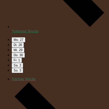
Vorherige Woche
Mo.
27
Di.
28
Mi.
29
Do.
30
Fr.
1
Sa.
2
So.
3
Nächste Woche