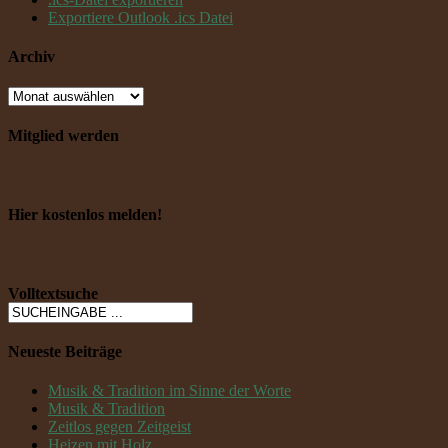
Exportiere Outlook .ics Datei
Archiv
Mitglied werden
Hier kostenlos melden!
Volltextsuche
Neueste Beiträge
Musik & Tradition im Sinne der Worte
Musik & Tradition
Zeitlos gegen Zeitgeist
Heizen mit Holz