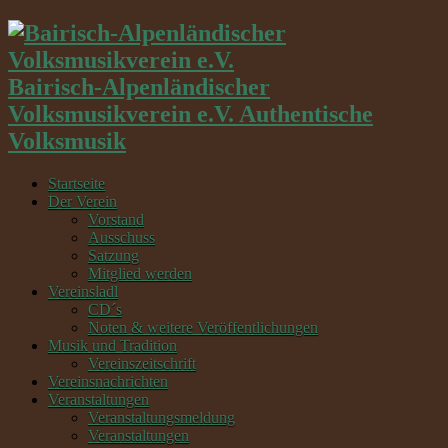
Bairisch-Alpenländischer
Volksmusikverein e.V. Authentische
Volksmusik
Startseite
Der Verein
Vorstand
Ausschuss
Satzung
Mitglied werden
Vereinsladl
CD´s
Noten & weitere Veröffentlichungen
Musik und Tradition
Vereinszeitschrift
Vereinsnachrichten
Veranstaltungen
Veranstaltungsmeldung
Veranstaltungen