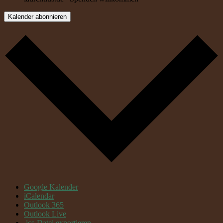
Kalender abonnieren
Google Kalender
iCalendar
Outlook 365
Outlook Live
.ics-Datei exportieren