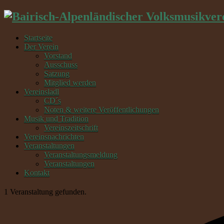
Startseite
Der Verein
Vorstand
Ausschuss
Satzung
Mitglied werden
Vereinsladl
CD´s
Noten & weitere Veröffentlichungen
Musik und Tradition
Vereinszeitschrift
Vereinsnachrichten
Veranstaltungen
Veranstaltungsmeldung
Veranstaltungen
Kontakt
1 Veranstaltung gefunden.