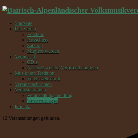
Startseite
Der Verein
Vorstand
Ausschuss
Satzung
Mitglied werden
Vereinsladl
CD´s
Noten & weitere Veröffentlichungen
Musik und Tradition
Vereinszeitschrift
Vereinsnachrichten
Veranstaltungen
Veranstaltungsmeldung
Veranstaltungen
Kontakt
12 Veranstaltungen gefunden.