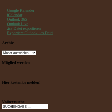
Google Kalender
iCalendar
Outlook 365
Outlook Live
.ics-Datei exportieren
Exportiere Outlook .ics Datei
Archiv
Mitglied werden
Hier kostenlos melden!
Volltextsuche