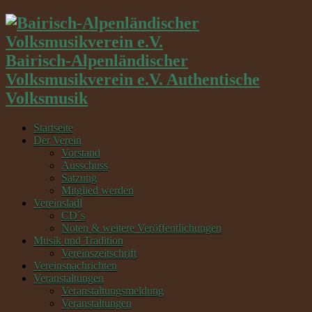
Bairisch-Alpenländischer
Volksmusikverein e.V. Authentische
Volksmusik
Startseite
Der Verein
Vorstand
Ausschuss
Satzung
Mitglied werden
Vereinsladl
CD´s
Noten & weitere Veröffentlichungen
Musik und Tradition
Vereinszeitschrift
Vereinsnachrichten
Veranstaltungen
Veranstaltungsmeldung
Veranstaltungen