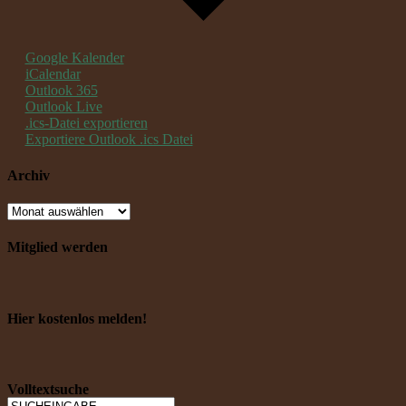
Google Kalender
iCalendar
Outlook 365
Outlook Live
.ics-Datei exportieren
Exportiere Outlook .ics Datei
Archiv
Mitglied werden
Hier kostenlos melden!
Volltextsuche