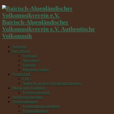
Bairisch-Alpenländischer
Volksmusikverein e.V. Authentische
Volksmusik
Startseite
Der Verein
Vorstand
Ausschuss
Satzung
Mitglied werden
Vereinsladl
CD´s
Noten & weitere Veröffentlichungen
Musik und Tradition
Vereinszeitschrift
Vereinsnachrichten
Veranstaltungen
Veranstaltungsmeldung
Veranstaltungen