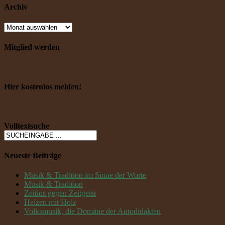
Archiv
Mitglied werden
Hier kostenlos melden!
Volltextsuche
Neueste Beiträge
Musik & Tradition im Sinne der Worte
Musik & Tradition
Zeitlos gegen Zeitgeist
Heizen mit Holz
Volksmusik, die Domäne der Autodidakten