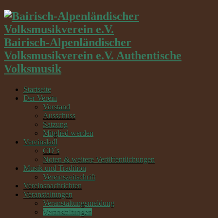
Bairisch-Alpenländischer
Volksmusikverein e.V. Authentische
Volksmusik
Startseite
Der Verein
Vorstand
Ausschuss
Satzung
Mitglied werden
Vereinsladl
CD´s
Noten & weitere Veröffentlichungen
Musik und Tradition
Vereinszeitschrift
Vereinsnachrichten
Veranstaltungen
Veranstaltungsmeldung
Veranstaltungen