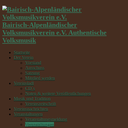
Bairisch-Alpenländischer
Volksmusikverein e.V. Authentische
Volksmusik
Startseite
Der Verein
Vorstand
Ausschuss
Satzung
Mitglied werden
Vereinsladl
CD´s
Noten & weitere Veröffentlichungen
Musik und Tradition
Vereinszeitschrift
Vereinsnachrichten
Veranstaltungen
Veranstaltungsmeldung
Veranstaltungen