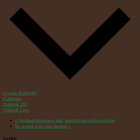
Google Kalender
iCalendar
Outlook 365
Outlook Live
«
Weihnachtssingen und -musizieren in Frauenried
Es weard scho glei dumpa
»
Archiv