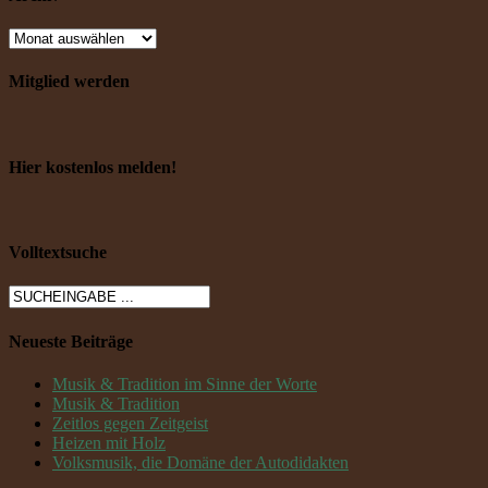
Mitglied werden
Hier kostenlos melden!
Volltextsuche
Neueste Beiträge
Musik & Tradition im Sinne der Worte
Musik & Tradition
Zeitlos gegen Zeitgeist
Heizen mit Holz
Volksmusik, die Domäne der Autodidakten