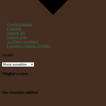
Google Kalender
iCalendar
Outlook 365
Outlook Live
.ics-Datei exportieren
Exportiere Outlook .ics Datei
Archiv
Mitglied werden
Hier kostenlos melden!