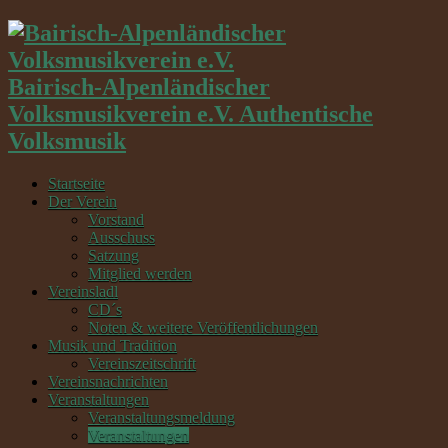
Bairisch-Alpenländischer
Volksmusikverein e.V. Authentische
Volksmusik
Startseite
Der Verein
Vorstand
Ausschuss
Satzung
Mitglied werden
Vereinsladl
CD´s
Noten & weitere Veröffentlichungen
Musik und Tradition
Vereinszeitschrift
Vereinsnachrichten
Veranstaltungen
Veranstaltungsmeldung
Veranstaltungen