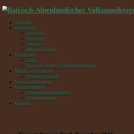
Startseite
Der Verein
Vorstand
Ausschuss
Satzung
Mitglied werden
Vereinsladl
CD´s
Noten & weitere Veröffentlichungen
Musik und Tradition
Vereinszeitschrift
Vereinsnachrichten
Veranstaltungen
Veranstaltungsmeldung
Veranstaltungen
Kontakt