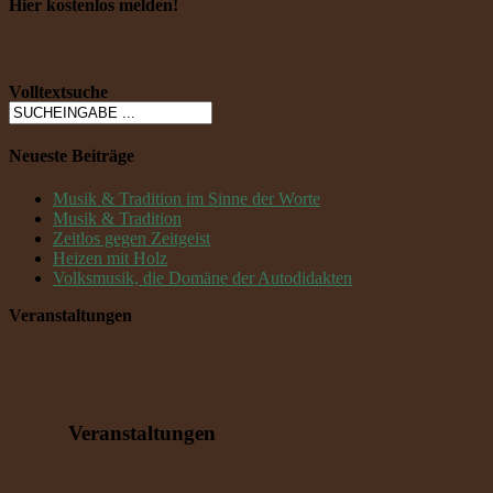
Hier kostenlos melden!
Volltextsuche
Neueste Beiträge
Musik & Tradition im Sinne der Worte
Musik & Tradition
Zeitlos gegen Zeitgeist
Heizen mit Holz
Volksmusik, die Domäne der Autodidakten
Veranstaltungen
Veranstaltungen