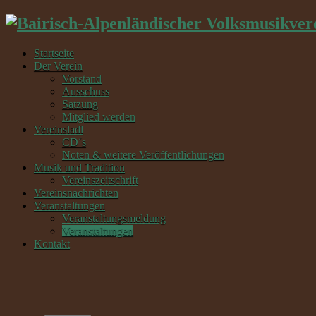
Startseite
Der Verein
Vorstand
Ausschuss
Satzung
Mitglied werden
Vereinsladl
CD´s
Noten & weitere Veröffentlichungen
Musik und Tradition
Vereinszeitschrift
Vereinsnachrichten
Veranstaltungen
Veranstaltungsmeldung
Veranstaltungen
Kontakt