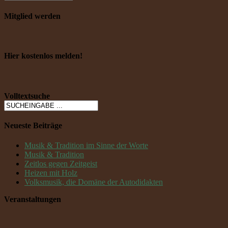
Mitglied werden
Hier kostenlos melden!
Volltextsuche
Neueste Beiträge
Musik & Tradition im Sinne der Worte
Musik & Tradition
Zeitlos gegen Zeitgeist
Heizen mit Holz
Volksmusik, die Domäne der Autodidakten
Veranstaltungen