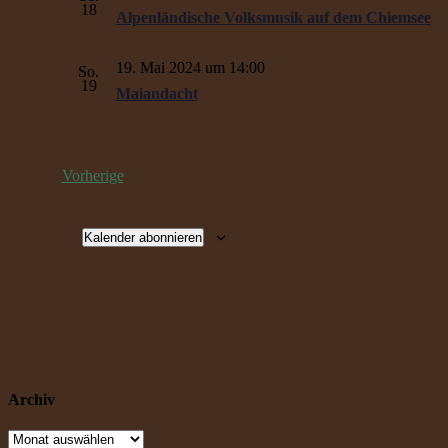
18
Alpenländische Volksmusik auf dem Chiemsee
19. Mai 2024 um 14:00
So.
19
Maiandacht
Veranstaltungen
Vorherige
Kalender abonnieren
Archiv