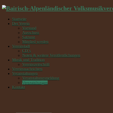
Startseite
Der Verein
Vorstand
Ausschuss
Satzung
Mitglied werden
Vereinsladl
CD´s
Noten & weitere Veröffentlichungen
Musik und Tradition
Vereinszeitschrift
Vereinsnachrichten
Veranstaltungen
Veranstaltungsmeldung
Veranstaltungen
Kontakt