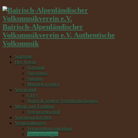
Bairisch-Alpenländischer
Volksmusikverein e.V. Authentische
Volksmusik
Startseite
Der Verein
Vorstand
Ausschuss
Satzung
Mitglied werden
Vereinsladl
CD´s
Noten & weitere Veröffentlichungen
Musik und Tradition
Vereinszeitschrift
Vereinsnachrichten
Veranstaltungen
Veranstaltungsmeldung
Veranstaltungen