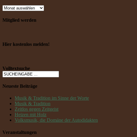
Mitglied werden
Hier kostenlos melden!
Volltextsuche
Neueste Beiträge
Musik & Tradition im Sinne der Worte
Musik & Tradition
Zeitlos gegen Zeitgeist
Heizen mit Holz
Volksmusik, die Domäne der Autodidakten
Veranstaltungen