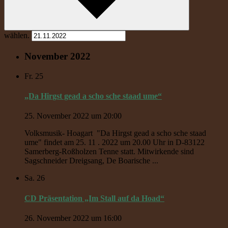
wählen.
November 2022
Fr.
25
„Da Hirgst gead a scho sche staad ume“
25. November 2022 um 20:00
Volksmusik- Hoagart "Da Hirgst gead a scho sche staad
ume" findet am 25. 11 . 2022 um 20.00 Uhr in D-83122
Samerberg-Roßholzen Tenne statt. Mitwirkende sind
Sagschneider Dreigsang, De Boarische ...
Sa.
26
CD Präsentation „Im Stall auf da Hoad“
26. November 2022 um 16:00