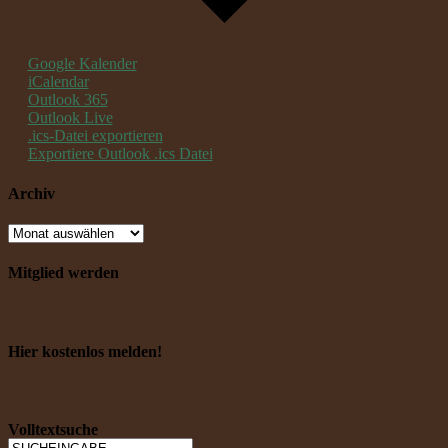
Google Kalender
iCalendar
Outlook 365
Outlook Live
.ics-Datei exportieren
Exportiere Outlook .ics Datei
Archiv
Mitglied werden
Hier kostenlos melden!
Volltextsuche