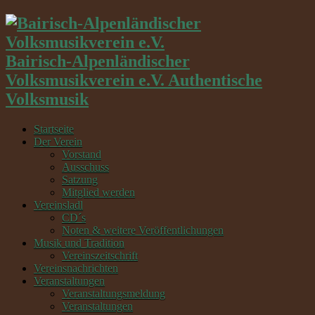
Bairisch-Alpenländischer
Volksmusikverein e.V. Authentische
Volksmusik
Startseite
Der Verein
Vorstand
Ausschuss
Satzung
Mitglied werden
Vereinsladl
CD´s
Noten & weitere Veröffentlichungen
Musik und Tradition
Vereinszeitschrift
Vereinsnachrichten
Veranstaltungen
Veranstaltungsmeldung
Veranstaltungen