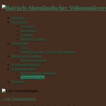
Startseite
Der Verein
Vorstand
Ausschuss
Satzung
Mitglied werden
Vereinsladl
CD´s
Noten & weitere Veröffentlichungen
Musik und Tradition
Vereinszeitschrift
Vereinsnachrichten
Veranstaltungen
Veranstaltungsmeldung
Veranstaltungen
Kontakt
« Alle Veranstaltungen