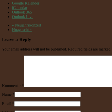
Google Kalender
iCalendar
Outlook 365
Outlook Live
«
Neujahrskonzert
Hoagascht
»
Leave a Reply
Your email address will not be published. Required fields are marked
Kommentar
*
Name
*
Email
*