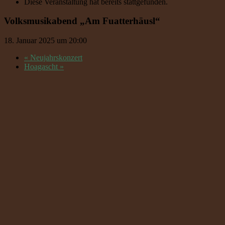
Diese Veranstaltung hat bereits stattgefunden.
Volksmusikabend „Am Fuatterhäusl“
18. Januar 2025 um 20:00
«
Neujahrskonzert
Hoagascht
»