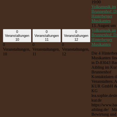
19:00
Volksmusik im
Brunnenhof: Di
Hinterberger
Musikanten
13. August um 
Volksmusik im
0
0
0
Brunnenhof: Di
Veranstaltungen
Veranstaltungen
Veranstaltungen
Hinterberger
10
11
12
Musikanten
0
0
0
Veranstaltungen,
Veranstaltungen,
Veranstaltungen,
Die 4 Hinterbe
10
11
12
Musikanten find
in D-83043 Ba
Aibling im Kur
Brunnenhof
Kontaktdaten d
Veranstalters: 
KUR GmbH &
KG
lea.sophie.desl
kur.de
https://www.ba
aibling.de/ Mi
Bewirtung und