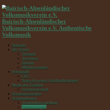
Bairisch-Alpenländischer
Volksmusikverein e.V. Authentische
Volksmusik
Startseite
Der Verein
Vorstand
Ausschuss
Satzung
Mitglied werden
Vereinsladl
CD´s
Noten & weitere Veröffentlichungen
Musik und Tradition
Vereinszeitschrift
Vereinsnachrichten
Veranstaltungen
Veranstaltungsmeldung
Veranstaltungen