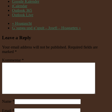
Google Kalender
iCalendar
Outlook 365
Outlook Live
«
Hoagascht
G´sunga und g´spuit – Josefi – Hoagarten
»
Leave a Reply
Your email address will not be published. Required fields are
marked
*
Kommentar
*
Name
*
Email
*