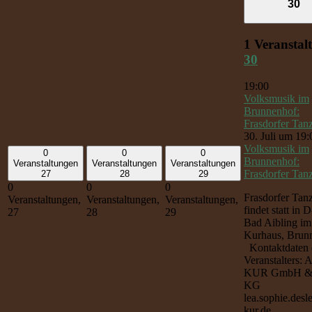
30
1 Veranstal
30
19:00
Volksmusik im
Brunnenhof:
Frasdorfer Tan
30. Juli um 19:
Volksmusik im
0
0
0
Brunnenhof:
Veranstaltungen
Veranstaltungen
Veranstaltungen
Frasdorfer Tan
27
28
29
0
0
0
Frasdorfer Tan
Veranstaltungen,
Veranstaltungen,
Veranstaltungen,
findet statt in
27
28
29
Bad Aibling im
Kurhaus, Brun
Kontaktdaten 
Veranstalters: 
KUR GmbH &
KG
lea.sophie.desl
kur.de