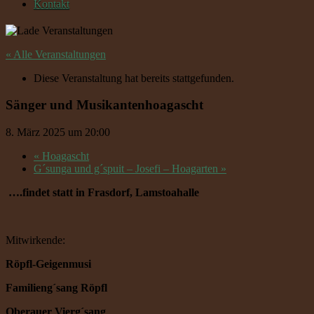
Kontakt
« Alle Veranstaltungen
Diese Veranstaltung hat bereits stattgefunden.
Sänger und Musikantenhoagascht
8. März 2025 um 20:00
«
Hoagascht
G´sunga und g´spuit – Josefi – Hoagarten
»
….findet statt in Frasdorf, Lamstoahalle
Mitwirkende:
Röpfl-Geigenmusi
Familieng´sang Röpfl
Oberauer Vierg´sang