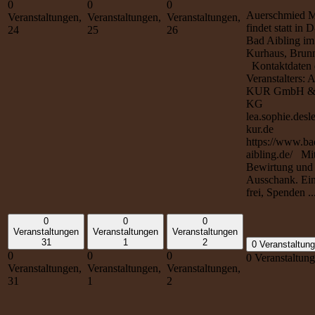
0
0
0
Auerschmied M
Veranstaltungen,
Veranstaltungen,
Veranstaltungen,
findet statt in
24
25
26
Bad Aibling im
Kurhaus, Brun
Kontaktdaten 
Veranstalters: 
KUR GmbH &
KG
lea.sophie.desl
kur.de
https://www.ba
aibling.de/ Mi
Bewirtung und
Ausschank. Eint
frei, Spenden ..
0
0
0
Veranstaltungen
Veranstaltungen
Veranstaltungen
31
1
2
0 Veranstaltun
0
0
0
0 Veranstaltun
Veranstaltungen,
Veranstaltungen,
Veranstaltungen,
31
1
2