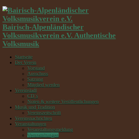
Bairisch-Alpenländischer
Volksmusikverein e.V. Authentische
Volksmusik
Startseite
Der Verein
Vorstand
Ausschuss
Satzung
Mitglied werden
Vereinsladl
CD´s
Noten & weitere Veröffentlichungen
Musik und Tradition
Vereinszeitschrift
Vereinsnachrichten
Veranstaltungen
Veranstaltungsmeldung
Veranstaltungen