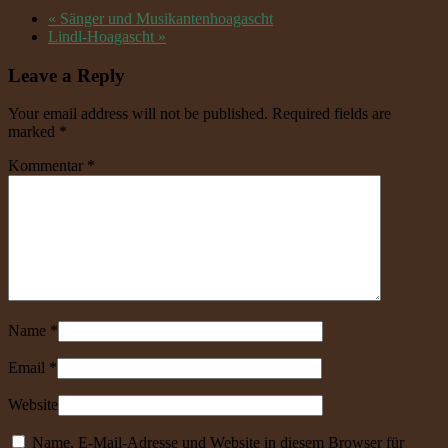
«
Sänger und Musikantenhoagascht
Lindl-Hoagascht
»
Leave a Reply
Your email address will not be published. Required fields are
marked
*
Kommentar
*
Name
*
Email
*
Website
Name, E-Mail-Adresse und Website in diesem Browser für