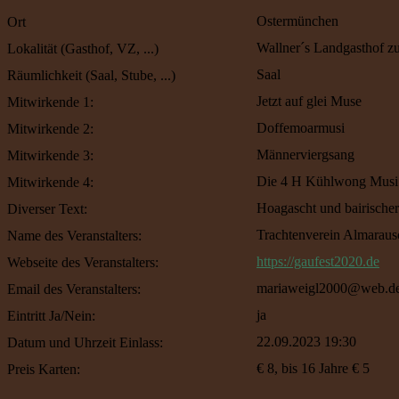
Ostermünchen
Ort
Wallner´s Landgasthof zu
Lokalität (Gasthof, VZ, ...)
Saal
Räumlichkeit (Saal, Stube, ...)
Jetzt auf glei Muse
Mitwirkende 1:
Doffemoarmusi
Mitwirkende 2:
Männerviergsang
Mitwirkende 3:
Die 4 H Kühlwong Musi
Mitwirkende 4:
Hoagascht und bairische
Diverser Text:
Trachtenverein Almarau
Name des Veranstalters:
https://gaufest2020.de
Webseite des Veranstalters:
mariaweigl2000@web.d
Email des Veranstalters:
ja
Eintritt Ja/Nein:
22.09.2023 19:30
Datum und Uhrzeit Einlass:
€ 8, bis 16 Jahre € 5
Preis Karten: