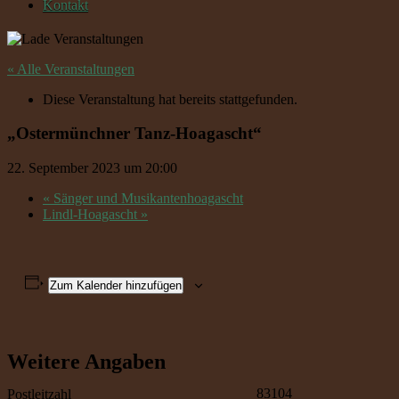
Kontakt
« Alle Veranstaltungen
Diese Veranstaltung hat bereits stattgefunden.
„Ostermünchner Tanz-Hoagascht“
22. September 2023 um 20:00
«
Sänger und Musikantenhoagascht
Lindl-Hoagascht
»
Zum Kalender hinzufügen
Weitere Angaben
83104
Postleitzahl