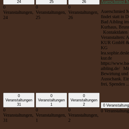
Auerschmied M
24
25
26
0
0
0
Auerschmied M
Veranstaltungen,
Veranstaltungen,
Veranstaltungen,
findet statt in
24
25
26
Bad Aibling im
Kurhaus, Brun
Kontaktdaten 
Veranstalters: 
KUR GmbH &
KG
lea.sophie.desl
kur.de
https://www.ba
aibling.de/ Mi
Bewirtung und
Ausschank. Eint
frei, Spenden ..
0
0
0
Veranstaltungen
Veranstaltungen
Veranstaltungen
31
1
2
0 Veranstaltun
0
0
0
0 Veranstaltun
Veranstaltungen,
Veranstaltungen,
Veranstaltungen,
31
1
2