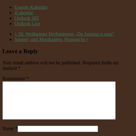
Google Kalender
iCalendar
Outlook 365
Outlook Live
«
30. Weilheimer Herbstsingen „Da Summa is uma“
Sänger- und Musikanten- Hoagascht
»
Leave a Reply
Your email address will not be published. Required fields are
marked
*
Kommentar
*
Name
*