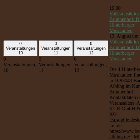
19:00
Volksmusik im
Brunnenhof: Di
Hinterberger
Musikanten
13. August um 
Volksmusik im
0
0
0
Brunnenhof: Di
Veranstaltungen
Veranstaltungen
Veranstaltungen
Hinterberger
10
11
12
Musikanten
0
0
0
Veranstaltungen,
Veranstaltungen,
Veranstaltungen,
Die 4 Hinterbe
10
11
12
Musikanten find
in D-83043 Ba
Aibling im Kur
Brunnenhof
Kontaktdaten d
Veranstalters: 
KUR GmbH &
KG
lea.sophie.desl
kur.de
https://www.ba
aibling.de/ Mi