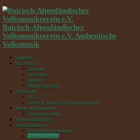
Bairisch-Alpenländischer
Volksmusikverein e.V. Authentische
Volksmusik
Startseite
Der Verein
Vorstand
Ausschuss
Satzung
Mitglied werden
Vereinsladl
CD´s
Noten & weitere Veröffentlichungen
Musik und Tradition
Vereinszeitschrift
Vereinsnachrichten
Veranstaltungen
Veranstaltungsmeldung
Veranstaltungen