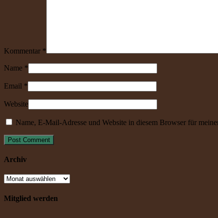
Kommentar
*
Name
*
Email
*
Website
Name, E-Mail-Adresse und Website in diesem Browser für meine
Archiv
Mitglied werden