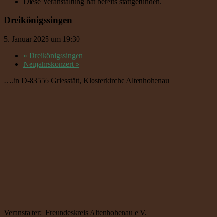
Diese Veranstaltung hat bereits stattgefunden.
Dreikönigssingen
5. Januar 2025 um 19:30
«
Dreikönigssingen
Neujahrskonzert
»
….in D-83556 Griesstätt, Klosterkirche Altenhohenau.
Veranstalter: Freundeskreis Altenhohenau e.V.