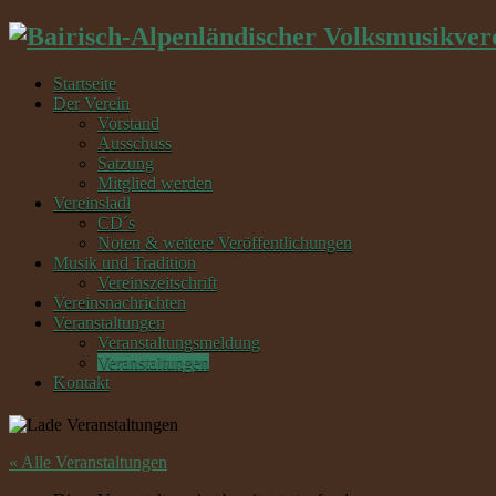
Startseite
Der Verein
Vorstand
Ausschuss
Satzung
Mitglied werden
Vereinsladl
CD´s
Noten & weitere Veröffentlichungen
Musik und Tradition
Vereinszeitschrift
Vereinsnachrichten
Veranstaltungen
Veranstaltungsmeldung
Veranstaltungen
Kontakt
« Alle Veranstaltungen