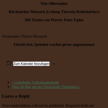
Trio Silbersaiten
Kirchenchor Moosach (Leitung Theresia Rothenaicher)
Mit Texten von Pfarrer Pater Egino
Veranstalter: Pfarrei Moosach
Eintritt frei, Spenden werden gerne angenommen
Zum Kalender hinzufügen
«
Ganghofer Volksmusikabend
Tanz im Mai mit der Ebrachtaler Tanzlmusi
»
Leave a Reply
Your email address will not be published. Required fields are