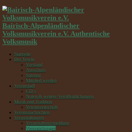
Bairisch-Alpenländischer
Volksmusikverein e.V. Authentische
Volksmusik
Startseite
Der Verein
Vorstand
Ausschuss
Satzung
Mitglied werden
Vereinsladl
CD´s
Noten & weitere Veröffentlichungen
Musik und Tradition
Vereinszeitschrift
Vereinsnachrichten
Veranstaltungen
Veranstaltungsmeldung
Veranstaltungen