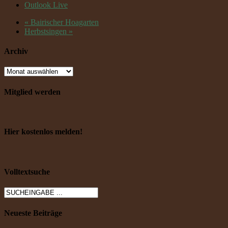
Outlook Live
«
Bairischer Hoagarten
Herbstsingen
»
Archiv
Mitglied werden
Hier kostenlos melden!
Volltextsuche
Neueste Beiträge