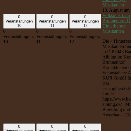
Musikanten
13. August um 
Volksmusik im
0
0
0
Brunnenhof: Di
Veranstaltungen
Veranstaltungen
Veranstaltungen
Hinterberger
10
11
12
Musikanten
0
0
0
Veranstaltungen,
Veranstaltungen,
Veranstaltungen,
Die 4 Hinterbe
10
11
12
Musikanten find
in D-83043 Ba
Aibling im Kur
Brunnenhof
Kontaktdaten d
Veranstalters: 
KUR GmbH &
KG
lea.sophie.desl
kur.de
https://www.ba
aibling.de/ Mi
Bewirtung und
Ausschank. Eintr
0
0
0
Veranstaltungen
Veranstaltungen
Veranstaltungen