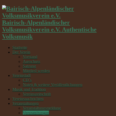
Bairisch-Alpenländischer
Volksmusikverein e.V. Authentische
Volksmusik
Startseite
Der Verein
Vorstand
Ausschuss
Satzung
Mitglied werden
Vereinsladl
CD´s
Noten & weitere Veröffentlichungen
Musik und Tradition
Vereinszeitschrift
Vereinsnachrichten
Veranstaltungen
Veranstaltungsmeldung
Veranstaltungen