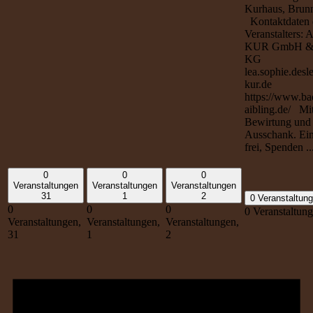
Kurhaus, Brun
Kontaktdaten 
Veranstalters: 
KUR GmbH &
KG
lea.sophie.desl
kur.de
https://www.ba
aibling.de/ Mi
Bewirtung und
Ausschank. Eint
frei, Spenden ..
0
0
0
Veranstaltungen
Veranstaltungen
Veranstaltungen
31
1
2
0 Veranstaltun
0
0
0
0 Veranstaltun
Veranstaltungen,
Veranstaltungen,
Veranstaltungen,
31
1
2