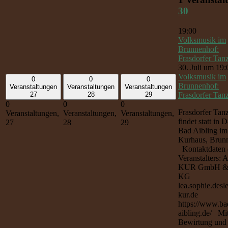
30
19:00
Volksmusik im
Brunnenhof:
Frasdorfer Tan
30. Juli um 19:
Volksmusik im
0
0
0
Brunnenhof:
Veranstaltungen
Veranstaltungen
Veranstaltungen
Frasdorfer Tan
27
28
29
0
0
0
Frasdorfer Tan
Veranstaltungen,
Veranstaltungen,
Veranstaltungen,
findet statt in
27
28
29
Bad Aibling im
Kurhaus, Brun
Kontaktdaten 
Veranstalters: 
KUR GmbH &
KG
lea.sophie.desl
kur.de
https://www.ba
aibling.de/ Mi
Bewirtung und